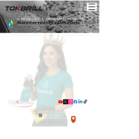
+
REVITALIZAR
|
PROTEGER |
VALORIZAR
Nanotecnologia
Resinada
TokBrill
Listar por
Filtros
Limpar tudo
Filtros
Limpar tudo
Mostrar itens
Mostrar itens
Amostra de produto
tokbrill@tokbrill.com.br
46 9 9106 9082
Pato Branco–PR | São Paulo–SP
©2024 TokBril Revitalize