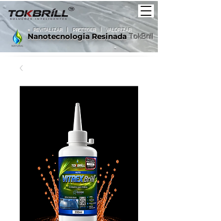
+
REVITALIZAR
|
PROTEGER |
VALORIZAR
Nanotecnologia
Resinada
TokBrill