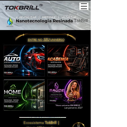
+
REVITALIZAR
|
PROTEGER |
VALORIZAR
Nanotecnologia
Resinada
TokBrill
SEU
ENTRE NO
UNIVERSO
"Novo universo EM BREVE "
Lançamento 2027
Ecossistema
TokBrill |