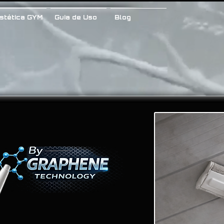
stética GYM
Guia de Uso
Blog