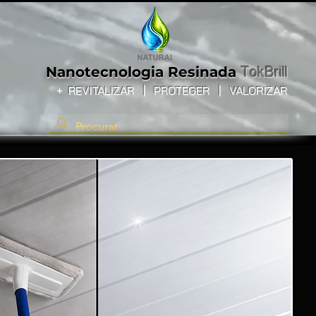
Nanotecnologia
Resinada
TokBrill
+
REVITALIZAR
|
PROTEGER |
VALORIZAR