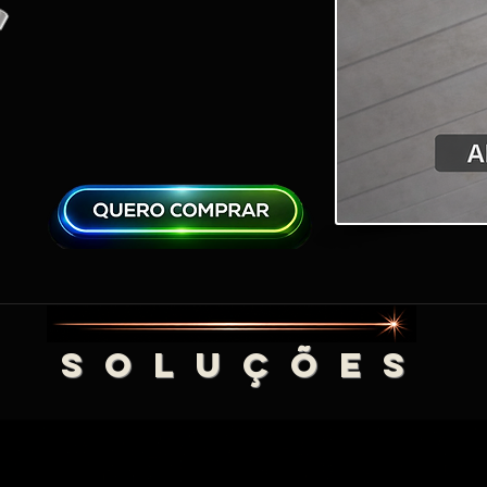
S O L U Ç Õ E S