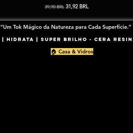
Precio
Precio de oferta
31,92 BRL
39,90 BRL
“Um Tok Mágico da Natureza para Cada Superfície.”
 | Hidrata | Super Brilho - Cera Res
🏠 Casa & Vidros