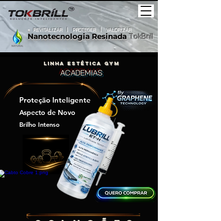
+
REVITALIZAR
|
PROTEGER |
VALORIZAR
Nanotecnologia
Resinada
TokBrill
LINHA Estética GYM
ACADEMIAS
Proteção Inteligente
Aspecto de Novo
Brilho Intenso