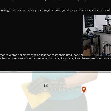
ecnologias de revitalização, preservação e proteção de superfícies, expandindo con
amente e atender diferentes aplicações mantendo uma identidade única.
o de tecnologias que conecta pesquisa, formulação, aplicação e desempenho em di
tokbrill@tokbrill.com.br
46 9 9106 9082
Pato Branco–PR | São Paulo–SP