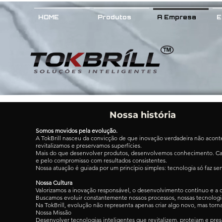
HOME
Produtos
A Empresa
E
Nossa história
Somos movidos pela evolução.
A TokBrill nasceu da convicção de que inovação verdadeira não aconte
revitalizamos e preservamos superfícies.
Mais do que desenvolver produtos, desenvolvemos conhecimento. Cada 
e pelo compromisso com resultados consistentes.
Nossa atuação é guiada por um princípio simples: tecnologia só faz se
Nossa Cultura
Valorizamos a inovação responsável, o desenvolvimento contínuo e a
Buscamos evoluir constantemente nossos processos, nossas tecnologia
Na TokBrill, evolução não representa apenas criar algo novo, mas torna
Nossa Missão
Desenvolver tecnologias inteligentes que revitalizem, protejam e pr