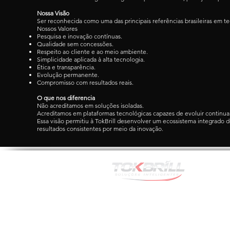
Nossa Visão
Ser reconhecida como uma das principais referências brasileiras em t
Nossos Valores
Pesquisa e inovação contínuas.
Qualidade sem concessões.
Respeito ao cliente e ao meio ambiente.
Simplicidade aplicada à alta tecnologia.
Ética e transparência.
Evolução permanente.
Compromisso com resultados reais.
O que nos diferencia
Não acreditamos em soluções isoladas.
Acreditamos em plataformas tecnológicas capazes de evoluir continu
Essa visão permitiu à TokBrill desenvolver um ecossistema integrad
resultados consistentes por meio da inovação.