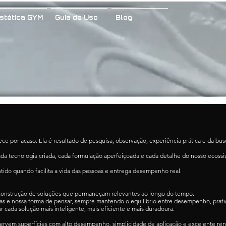
stética GYM
Guia de Uso
Blog
ce por acaso. Ela é resultado de pesquisa, observação, experiência prática e da b
tecnologia criada, cada formulação aperfeiçoada e cada detalhe do nosso ecossist
ntido quando facilita a vida das pessoas e entrega desempenho real.
 construção de soluções que permaneçam relevantes ao longo do tempo.
s e nossa forma de pensar, sempre mantendo o equilíbrio entre desempenho, pratici
r cada solução mais inteligente, mais eficiente e mais duradoura.
eservem superfícies com alto desempenho, simplicidade de aplicação e excelente re