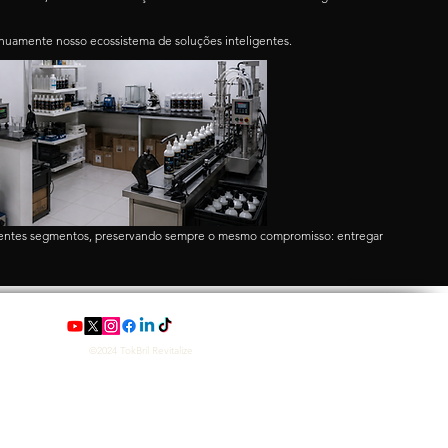
tinuamente nosso ecossistema de soluções inteligentes.
ferentes segmentos, preservando sempre o mesmo compromisso: entregar
©2024 TokBril Revitalize