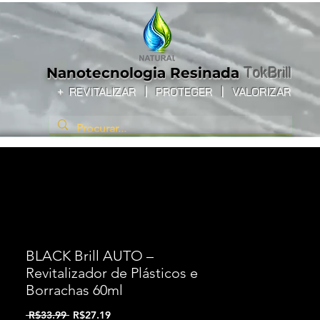
Nanotecnologia
Resinada
TokBrill
+
REVITALIZAR
|
PROTEGER |
VALORIZAR
BLACK Brill AUTO –
Revitalizador de Plásticos e
Borrachas 60ml
Regular Price
Sale Price
 R$33.99 
R$27.19