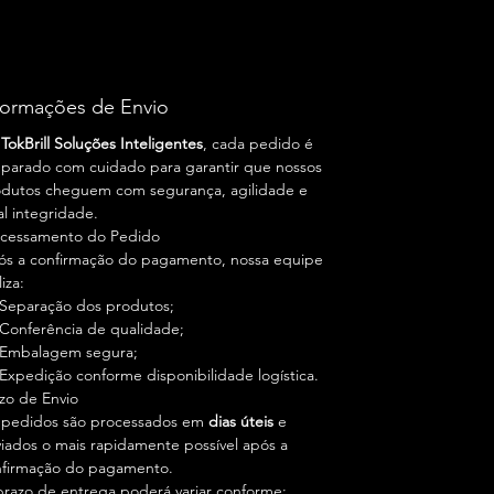
Benefícios
Revitaliza plásticos e borrachas
desgastados;
Hidrata superfícies ressecadas pela ação
do tempo;
formações de Envio
Recupera a aparência e a intensidade da
a
TokBrill Soluções Inteligentes
cor;
, cada pedido é
parado com cuidado para garantir que nossos
Auxilia na proteção contra ressecamento
dutos cheguem com segurança, agilidade e
e desgaste diário;
al integridade.
Proporciona acabamento uniforme com
ocessamento do Pedido
brilho natural;
s a confirmação do pagamento, nossa equipe
Preserva o aspecto de novo das
liza:
superfícies automotivas.
Separação dos produtos;
Diferenciais
Conferência de qualidade;
Tecnologia Natural Resinada TokBrill;
Embalagem segura;
Integrado às tecnologias
BY GRAPHENE
Expedição conforme disponibilidade logística.
+ FEASE LINK
;
zo de Envio
Fórmula 100% natural, biodegradável e
 pedidos são processados em
ZERO Carbono;
dias úteis
e
iados o mais rapidamente possível após a
Produto super concentrado, com alto
nfirmação do pagamento.
rendimento;
razo de entrega poderá variar conforme:
Aplicação rápida, prática e toque seco;