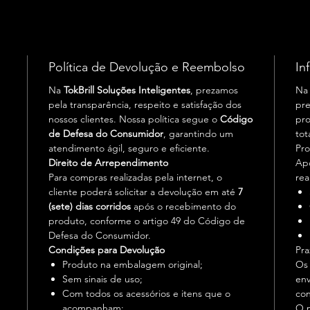
Política de Devolução e Reembolso
In
Na
TokBrill Soluções Inteligentes
, prezamos
N
pela transparência, respeito e satisfação dos
pre
nossos clientes. Nossa política segue o
Código
pro
de Defesa do Consumidor
, garantindo um
tot
atendimento ágil, seguro e eficiente.
Pr
Direito de Arrependimento
Apó
Para compras realizadas pela internet, o
rea
cliente poderá solicitar a devolução em até
7
(sete) dias corridos
após o recebimento do
produto, conforme o artigo 49 do Código de
Defesa do Consumidor.
Condições para Devolução
Pra
Produto na embalagem original;
Os
Sem sinais de uso;
env
Com todos os acessórios e itens que o
co
acompanham;
O p