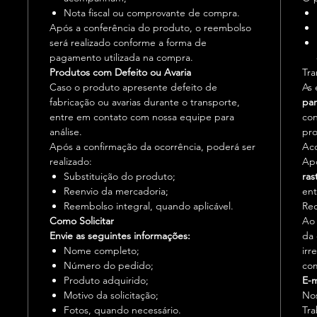
Nota fiscal ou comprovante de compra.
Após a conferência do produto, o reembolso
será realizado conforme a forma de
pagamento utilizada na compra.
Produtos com Defeito ou Avaria
Tra
Caso o produto apresente defeito de
As 
fabricação ou avarias durante o transporte,
par
entre em contato com nossa equipe para
con
análise.
pro
Após a confirmação da ocorrência, poderá ser
Ac
realizado:
Apó
Substituição do produto;
ras
Reenvio da mercadoria;
ent
Reembolso integral, quando aplicável.
Re
Como Solicitar
Ao 
Envie as seguintes informações:
da 
Nome completo;
irr
Número do pedido;
com
Produto adquirido;
E-m
Motivo da solicitação;
No
Fotos, quando necessário.
Tra