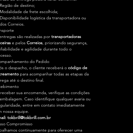
Região de destino;
Desenvolvido especialmente para
Modalidade de frete escolhida;
revitalização contínua de plásticos e
Disponibilidade logística da transportadora ou
borrachas automotivas.
dos Correios.
nsporte
entregas são realizadas por
transportadoras
ceiras
e pelos
Correios
, priorizando segurança,
fiabilidade e agilidade durante todo o
cesso.
ompanhamento do Pedido
s o despacho, o cliente receberá o
código de
treamento
para acompanhar todas as etapas da
rega até o destino final.
cebimento
receber sua encomenda, verifique as condições
embalagem. Caso identifique qualquer avaria ou
egularidade, entre em contato imediatamente
 nossa equipe.
ail:
tokbrill@tokbrill.com.br
sso Compromisso
balhamos continuamente para oferecer uma