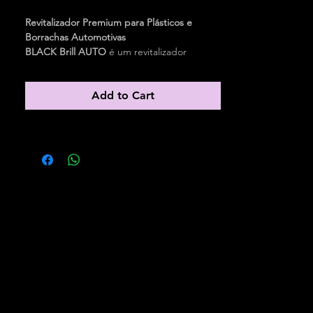
Revitalizador Premium para Plásticos e
Borrachas Automotivas
BLACK Brill AUTO
é um revitalizador
premium
100% natural
, desenvolvido para
revitalizar, hidratar e proteger plásticos,
Add to Cart
borrachas e acabamentos automotivos,
restaurando a aparência original das
superfícies com acabamento uniforme e
brilho natural.
Sua exclusiva
Tecnologia Natural Resinada
TokBrill
, integrada às tecnologias
BY
GRAPHENE + FEASE LINK
, auxilia na
proteção contra ressecamento, ação do
tempo e desgaste provocado pelo uso
contínuo, preservando o aspecto de novo
por muito mais tempo.
Ideal para a manutenção periódica de
plásticos e borrachas automotivas, oferece
aplicação rápida, excelente rendimento e
resultados imediatos.