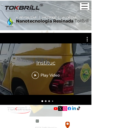
+
REVITALIZAR
|
PROTEGER |
VALORIZAR
Nanotecnologia
Resinada
TokBrill
Instituc
Play Video
tokbrill@tokbrill.com.br
46 9 9106 9082
Pato Branco–PR | São Paulo–SP
©2024 TokBril Revitalize