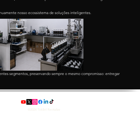
tinuamente nosso ecossistema de soluções inteligentes.
ferentes segmentos, preservando sempre o mesmo compromisso: entregar
©2024 TokBril Revitalize