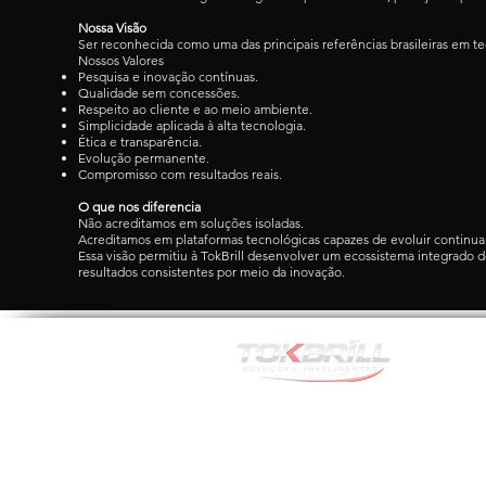
Nossa Visão
Ser reconhecida como uma das principais referências brasileiras em t
Nossos Valores
Pesquisa e inovação contínuas.
Qualidade sem concessões.
Respeito ao cliente e ao meio ambiente.
Simplicidade aplicada à alta tecnologia.
Ética e transparência.
Evolução permanente.
Compromisso com resultados reais.
O que nos diferencia
Não acreditamos em soluções isoladas.
Acreditamos em plataformas tecnológicas capazes de evoluir continu
Essa visão permitiu à TokBrill desenvolver um ecossistema integrad
resultados consistentes por meio da inovação.