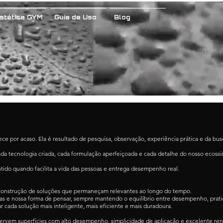
stética GYM
Guia de Uso
Blog
ce por acaso. Ela é resultado de pesquisa, observação, experiência prática e da b
tecnologia criada, cada formulação aperfeiçoada e cada detalhe do nosso ecossist
ntido quando facilita a vida das pessoas e entrega desempenho real.
 construção de soluções que permaneçam relevantes ao longo do tempo.
s e nossa forma de pensar, sempre mantendo o equilíbrio entre desempenho, pratici
r cada solução mais inteligente, mais eficiente e mais duradoura.
eservem superfícies com alto desempenho, simplicidade de aplicação e excelente re