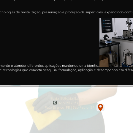
ecnologias de revitalização, preservação e proteção de superfícies, expandindo con
amente e atender diferentes aplicações mantendo uma identidade única.
o de tecnologias que conecta pesquisa, formulação, aplicação e desempenho em di
tokbrill@tokbrill.com.br
46 9 9106 9082
Pato Branco–PR | São Paulo–SP