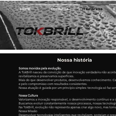
HOME
Produtos
A Empresa
E
Nossa história
Somos movidos pela evolução.
A TokBrill nasceu da convicção de que inovação verdadeira não aconte
revitalizamos e preservamos superfícies.
Mais do que desenvolver produtos, desenvolvemos conhecimento. Cada 
e pelo compromisso com resultados consistentes.
Nossa atuação é guiada por um princípio simples: tecnologia só faz se
Nossa Cultura
Valorizamos a inovação responsável, o desenvolvimento contínuo e a
Buscamos evoluir constantemente nossos processos, nossas tecnologia
Na TokBrill, evolução não representa apenas criar algo novo, mas torna
Nossa Missão
Desenvolver tecnologias inteligentes que revitalizem, protejam e pr