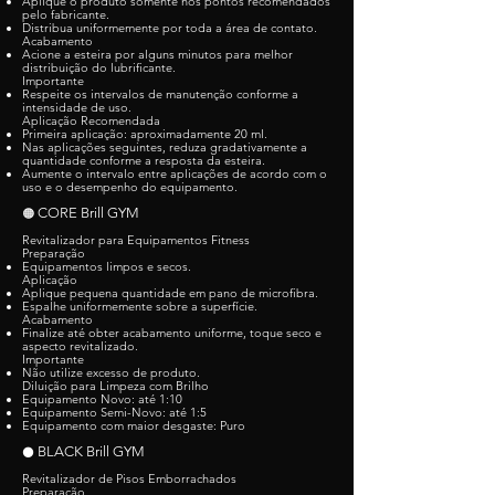
Aplique o produto somente nos pontos recomendados
pelo fabricante.
Distribua uniformemente por toda a área de contato.
Acabamento
Acione a esteira por alguns minutos para melhor
distribuição do lubrificante.
Importante
Respeite os intervalos de manutenção conforme a
intensidade de uso.
Aplicação Recomendada
Primeira aplicação: aproximadamente 20 ml.
Nas aplicações seguintes, reduza gradativamente a
quantidade conforme a resposta da esteira.
Aumente o intervalo entre aplicações de acordo com o
uso e o desempenho do equipamento.
CORE Brill GYM
🟠
Revitalizador para Equipamentos Fitness
Preparação
Equipamentos limpos e secos.
Aplicação
Aplique pequena quantidade em pano de microfibra.
Espalhe uniformemente sobre a superfície.
Acabamento
Finalize até obter acabamento uniforme, toque seco e
aspecto revitalizado.
Importante
Não utilize excesso de produto.
Diluição para Limpeza com Brilho
Equipamento Novo: até 1:10
Equipamento Semi-Novo: até 1:5
Equipamento com maior desgaste: Puro
BLACK Brill GYM
⚫
Revitalizador de Pisos Emborrachados
Preparação