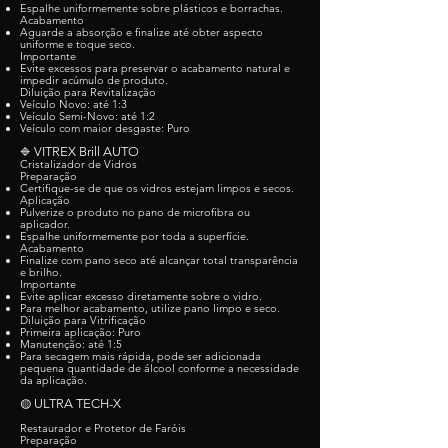
Espalhe uniformemente sobre plásticos e borrachas.
Acabamento
Aguarde a absorção e finalize até obter aspecto
uniforme e toque seco.
Importante
Evite excessos para preservar o acabamento natural e
impedir acúmulo de produto.
Diluição para Revitalização
Veículo Novo: até 1:3
Veículo Semi-Novo: até 1:2
Veículo com maior desgaste: Puro
VITREX Brill AUTO
🔷
Cristalizador de Vidros
Preparação
Certifique-se de que os vidros estejam limpos e secos.
Aplicação
Pulverize o produto no pano de microfibra ou
aplicador.
Espalhe uniformemente por toda a superfície.
Acabamento
Finalize com pano seco até alcançar total transparência
e brilho.
Importante
Evite aplicar excesso diretamente sobre o vidro.
Para melhor acabamento, utilize pano limpo e seco.
Diluição para Vitrificação
Primeira aplicação: Puro
Manutenção: até 1:5
Para secagem mais rápida, pode ser adicionada
pequena quantidade de álcool conforme a necessidade
da aplicação.
ULTRA TECH-X
🟡
Restaurador e Protetor de Faróis
Preparação