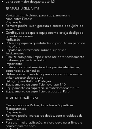
Lona com maior desgaste: até 1:3
MULTIBRILL GYM
🟢
Revitalizador Multiuso para Equipamentos e
Ambientes Fitness
Preparação
Remova poeira, suor, gordura e excesso de sujeira da
superfície.
Certifique-se de que o equipamento esteja desligado,
quando necessário.
Aplicação
Pulverize pequena quantidade do produto no pano de
microfibra.
Espalhe uniformemente sobre a superfície.
Acabamento
Finalize com pano limpo e seco até obter acabamento
uniforme, proteção e brilho.
Importante
Evite aplicar diretamente sobre painéis eletrônicos,
comandos ou conexões.
Utilize pouca quantidade para alcançar toque seco e
evitar excesso de produto.
Diluição para Brilho e Proteção
Equipamento ou superfície nova: até 1:10
Equipamento ou superfície semidesbotada: até 1:5
Equipamento ou superfície desbotada: Puro
VITREX Brill GYM
🔷
Cristalizador de Vidros, Espelhos e Superfícies
Transparentes
Preparação
Remova poeira, marcas de dedos, suor e resíduos da
superfície.
Para a primeira aplicação, o vidro deve estar limpo e
completamente seco.