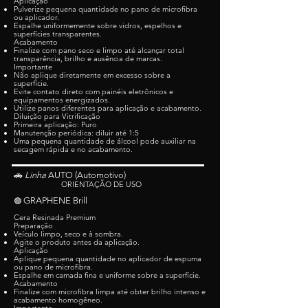
Aplicação
Pulverize pequena quantidade no pano de microfibra
ou aplicador.
Espalhe uniformemente sobre vidros, espelhos e
superfícies transparentes.
Acabamento
Finalize com pano seco e limpo até alcançar total
transparência, brilho e ausência de marcas.
Importante
Não aplique diretamente em excesso sobre a
superfície.
Evite contato direto com painéis eletrônicos e
equipamentos energizados.
Utilize panos diferentes para aplicação e acabamento.
Diluição para Vitrificação
Primeira aplicação: Puro
Manutenção periódica: diluir até 1:5
Uma pequena quantidade de álcool pode auxiliar na
secagem rápida e no acabamento.
🚗
Linha
AUTO (Automotivo)
ORIENTAÇÃO DE USO
GRAPHENE Brill
🟢
Cera Resinada Premium
Preparação
Veículo limpo, seco e à sombra.
Agite o produto antes da aplicação.
Aplicação
Aplique pequena quantidade no aplicador de espuma
ou pano de microfibra.
Espalhe em camada fina e uniforme sobre a superfície.
Acabamento
Finalize com microfibra limpa até obter brilho intenso e
acabamento homogêneo.