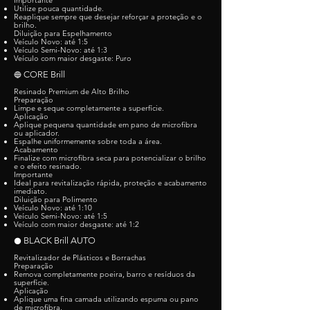
Importante
Utilize pouca quantidade.
Reaplique sempre que desejar reforçar a proteção e o
brilho.
Diluição para Espelhamento
Veículo Novo: até 1:5
Veículo Semi-Novo: até 1:3
Veículo com maior desgaste: Puro
CORE Brill
🔵
Resinado Premium de Alto Brilho
Preparação
Limpe e seque completamente a superfície.
Aplicação
Aplique pequena quantidade em pano de microfibra
ou aplicador.
Espalhe uniformemente sobre toda a área.
Acabamento
Finalize com microfibra seca para potencializar o brilho
e o efeito resinado.
Importante
Ideal para revitalização rápida, proteção e acabamento
imediato.
Diluição para Polimento
Veículo Novo: até 1:10
Veículo Semi-Novo: até 1:5
Veículo com maior desgaste: até 1:2
BLACK Brill AUTO
⚫
Revitalizador de Plásticos e Borrachas
Preparação
Remova completamente poeira, barro e resíduos da
superfície.
Aplicação
Aplique uma fina camada utilizando espuma ou pano
de microfibra.